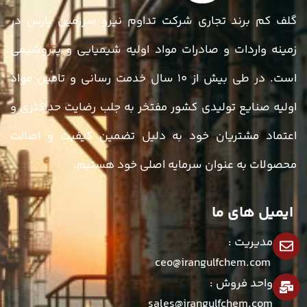
گلف کم برند تجاری شرکت تداوم نیرو سرزمین پارس در
زمینه واردات و صادرات مواد اولیه شیمیایی و پتروشیمی
است. در طی بیش از ۱۰ سال خدمت رسانی و تامین مواد
اولیه صنایع تولیدی کشور مفتخر به جلب رضایت حداکثری و
اعتماد مشتریان خود به دلیل تضمین کیفیت و اصالت
محصولات به عنوان سرمایه اصلی خود هستیم.
ایمیل های ما
مدیریت :
ceo@irangulfchem.com
واحد فروش :
sales@irangulfchem.com