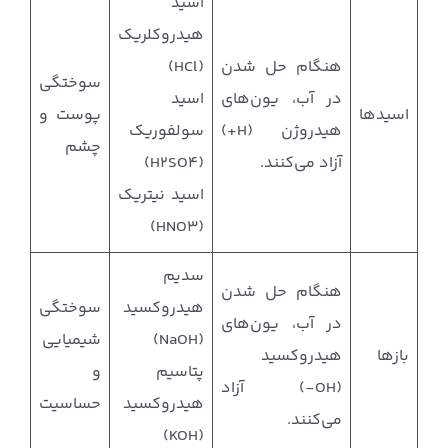
اسید
هیدروکلریک
هنگام حل شدن
(HCl)
سوختگی
در آب، یون‌های
اسید
اسیدها
پوست و
هیدروژن (H+)
سولفوریک
چشم
آزاد می‌کنند.
(H2SO4)
اسید نیتریک
(HNO3)
سدیم
هنگام حل شدن
هیدروکسید
سوختگی
در آب، یون‌های
(NaOH)
شیمیایی
بازها
هیدروکسید
پتاسیم
و
(OH-) آزاد
هیدروکسید
حساسیت
می‌کنند.
(KOH)