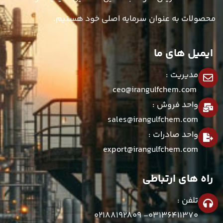
محصولات به عنوان سرمایه اصلی خود هستیم.
ایمیل های ما
مدیریت :
ceo@irangulfchem.com
واحد فروش :
sales@irangulfchem.com
واحد صادرات :
export@irangulfchem.com
راه های ارتباطی​
تلفن :
۰۳۱۳۶۴۱۱۳۷۰- 02188192809