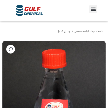
رش
منو
ه
حتوا
خانه
/
مواد اولیه صنعتی
/ نونیل فنول