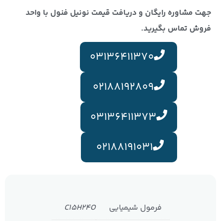
جهت مشاوره رایگان و دریافت قیمت نونیل فنول با واحد
فروش تماس بگیرید.
03136411370
02188192809
03136411373
02188191031
فرمول شیمیایی
C15H24O