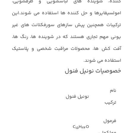
کننده، شوینده های لباسشویی و ظرفشویی،
امولسیفایرها و حل کننده ها استفاده می شوند.این
ترکیبات همچنین پیش سازهای سورفکتانت های غیر
یونی مهم تجاری هستند که در شوینده ها، رنگ ها،
آفت کش ها، محصولات مراقبت شخصی و پلاستیک
استفاده می شوند.
خصوصیات نونیل فنول
نام
نونیل فنول
ترکیب
فرمول
C
H
O
15
24
مولکولی