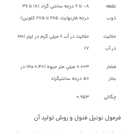
نقطه
8- تا 2 درجه سانتی گراد (18 تا 36
ذوب
درجه فارنهایت؛ 265 تا 275 کلوین)
حلالیت
حلالیت در آب 6 میلی گرم در لیتر (PH
در آب
7)
فشار
0.003 میلی متر جیوه (0.40 Pa) در
بخار
50 درجه سانتیگراد
چگالی
0.953
فرمول نونیل فنول و روش تولید آن