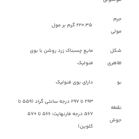
جرم
220.35 گرم بر مول
مولی
شکل
مایع چسبناک زرد روشن با بوی
ظاهری
فنولیک
بو
دارای بوی فنولیک
293 تا 297 درجه سانتی گراد (559 تا
نقطه
567 درجه فارنهایت؛ 566 تا 570
جوش
کلوین)