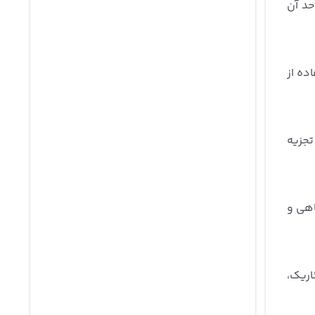
حد آن
ده از
تجزیه
اهی و
اریک،